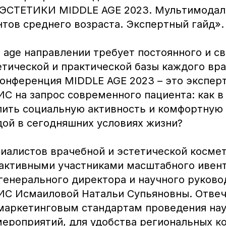
СТЕТИКИ MIDDLE AGE 2023. Мультимодаль
тов среднего возраста. Экспертный гайд».
e age направлении требует постоянного и 
тической и практической базы каждого вра
Конференция MIDDLE AGE 2023 – это экспер
С на запрос современного пациента: как в
лить социальную активность и комфортну
дой в сегодняшних условиях жизни?
иалистов врачебной и эстетической космет
 активными участниками масштабного ивен
генерального директора и научного руково
С Исмаиловой Натальи Супьяновны. Отвеч
аркетинговым стандартам проведения нау
мероприятий, для удобства региональных к