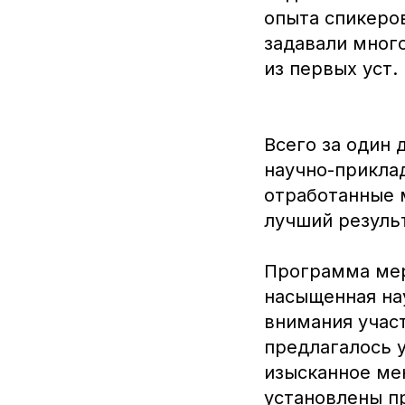
опыта спикеров
задавали мног
из первых уст.
Всего за один
научно-прикла
отработанные 
лучший резуль
Программа мер
насыщенная на
внимания учас
предлагалось 
изысканное ме
установлены п