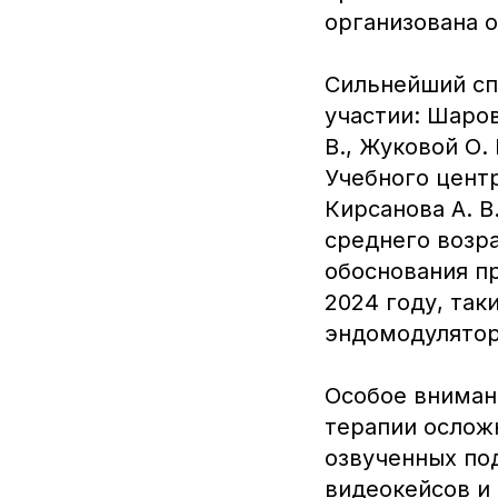
организована 
Сильнейший сп
участии: Шарово
В., Жуковой О.
Учебного центр
Кирсанова А. В
среднего возра
обоснования п
2024 году, так
эндомодулятор
Особое вниман
терапии ослож
озвученных по
видеокейсов и