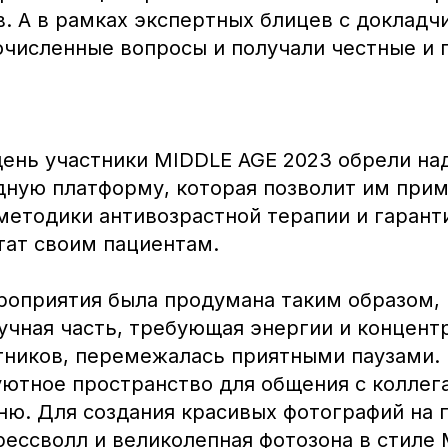
. А в рамках экспертных блицев с докладч
очисленные вопросы и получали честные и
 день участники MIDDLE AGE 2023 обрели н
дную платформу, которая позволит им при
методики антивозрастной терапии и гарант
тат своим пациентам.
оприятия была продумана таким образом,
учная часть, требующая энергии и концент
тников, перемежалась приятными паузами.
уютное пространство для общения с коллег
ню. Для создания красивых фотографий на 
рессволл и великолепная фотозона в стиле