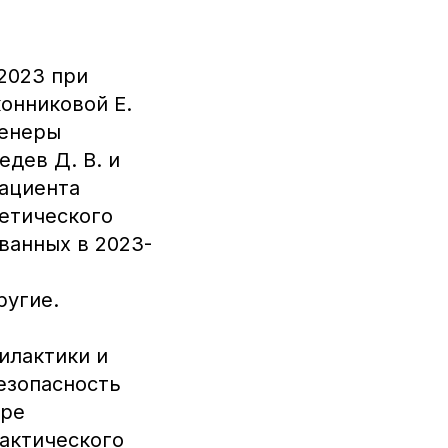
2023 при
конниковой Е.
ренеры
едев Д. В. и
пациента
ретического
ванных в 2023-
ругие.
илактики и
езопасность
ере
актического