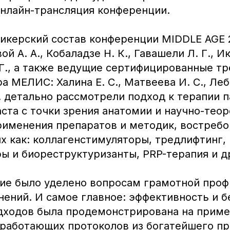
онлайн-трансляция конференции.
икерский состав конференции MIDDLE AGE 
й А. А., Кобаладзе Н. К., Гавашели Л. Г., И
 Г., а также ведущие сертифицированные т
а МЕЛИС: Халина Е. С., Матвеева И. С., Леб
. детально рассмотрели подход к терапии 
ста с точки зрения анатомии и научно-тео
рименения препаратов и методик, востребо
их как: коллагенстимуляторы, тредлифтинг,
ы и биореструктуризанты, PRP-терапия и д
ие было уделено вопросам грамотной проф
нений. И самое главное: эффективность и б
дходов была продемонстрирована на прим
 работающих протоколов из богатейшего пр