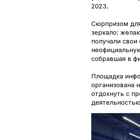
2023.
Сюрпризом для
зеркало: жела
получали свои
неофициальную
собравшая в ф
Площадка инфо
организована 
отдохнуть с п
деятельностью