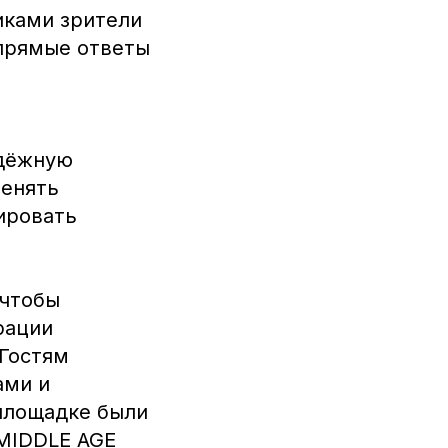
иками зрители
 прямые ответы
адёжную
менять
ировать
 чтобы
рации
 Гостям
ами и
площадке были
 MIDDLE AGE