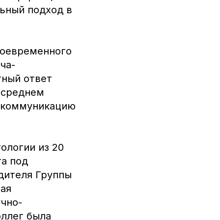
ный подход в
своевременного
ча-
тный ответ
 среднем
ю коммуникацию
ологии из 20
та под
дителя Группы
ая
чно-
оллег была