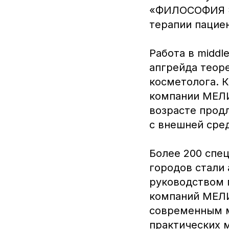
«ФИЛОСОФИЯ Э
терапии пациен
Работа в middl
апгрейда теоре
косметолога. 
компании МЕЛИ
возрасте прод
с внешней сре
Более 200 спец
городов стали
руководством 
компаний МЕЛИ
современным м
практических 