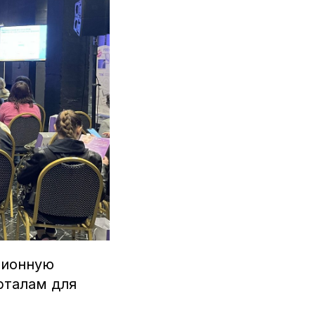
ционную
рталам для