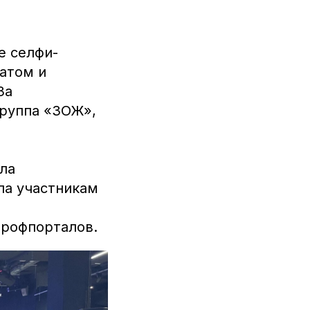
е селфи-
атом и
За
руппа «ЗОЖ»,
ла
ла участникам
профпорталов.