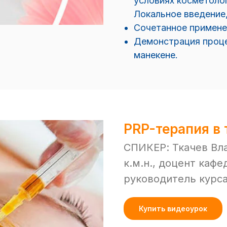
условиях косметоло
Локальное введение
Сочетанное примене
Демонстрация проц
манекене.
PRP-терапия в 
СПИКЕР: Ткачев Вл
к.м.н., доцент ка
руководитель курс
Купить видеоурок