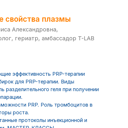
е свойства плазмы
иса Александровна,
олог, гериатр, амбассадор T-LAB
ющие эффективность PRP-терапии
бирок для PRP-терапии. Виды
ль разделительного геля при получении
епарации.
зможности PRP. Роль тромбоцитов в
торы роста.
танные протоколы инъекционной и
ции. МАСТЕР-КЛАССЫ