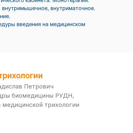
гического кабинета. Монотерапия.
, внутримышечное, внутриматочное.
ние.
едуры введения на медицинском
трихологии
адислав Петрович
федры биомедицины РУДН,
а медицинской трихологии