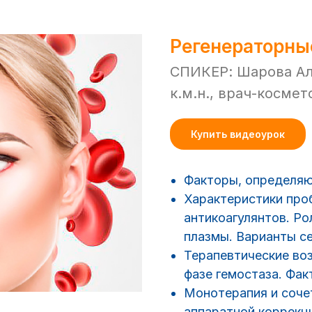
Регенераторны
СПИКЕР: Шарова Ал
к.м.н., врач-космет
Купить видеоурок
Факторы, определя
Характеристики про
антикоагулянтов. Ро
плазмы. Варианты с
Терапевтические во
фазе гемостаза. Фак
Монотерапия и соче
аппаратной коррек