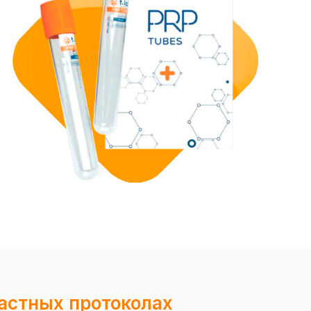
-
растных протоколах