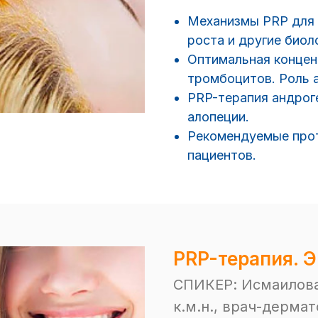
Механизмы PRP для 
роста и другие биол
Оптимальная концен
тромбоцитов. Роль а
PRP-терапия андроге
алопеции.
Рекомендуемые прот
пациентов.
PRP-терапия.
Э
СПИКЕР: Исмаилова
к.м.н., врач-дерма